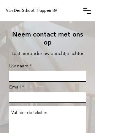
Van Der Schoot Trappen BV
Neem contact met ons
op
Laat hieronder uw berichtje achter
Uw naam
Email